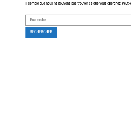
Il semble que nous ne pouvons pas trouver ce que vous cherchez. Peut-êt
R
e
c
h
e
r
c
h
e
r
: